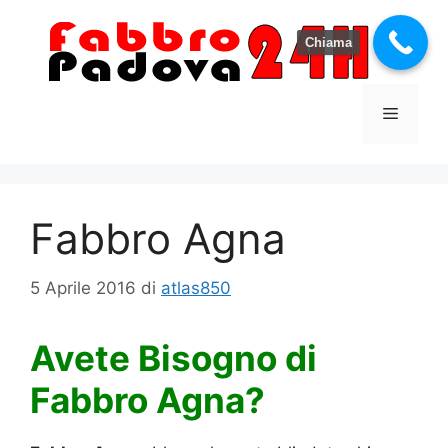
Vai
al
Chiama
contenuto
Menu
Fabbro Agna
5 Aprile 2016
di
atlas850
Avete Bisogno di
Fabbro Agna?