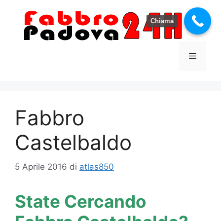
Vai
al
Chiama
contenuto
Menu
Fabbro
Castelbaldo
5 Aprile 2016
di
atlas850
State Cercando