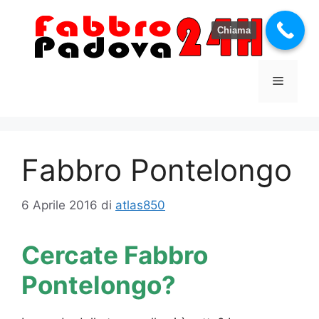
Vai
al
Chiama
contenuto
Menu
Fabbro Pontelongo
6 Aprile 2016
di
atlas850
Cercate Fabbro
Pontelongo?