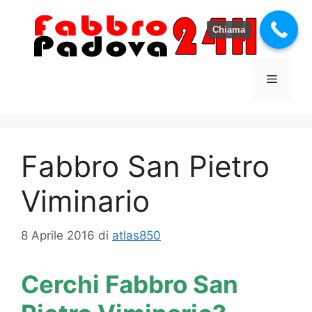
Vai
al
Chiama
contenuto
Menu
Fabbro San Pietro
Viminario
8 Aprile 2016
di
atlas850
Cerchi Fabbro San